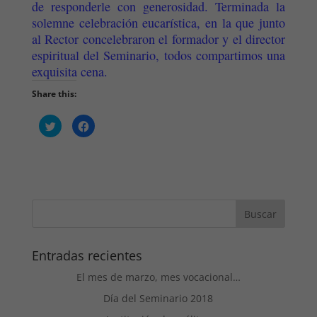
de responderle con generosidad. Terminada la
solemne celebración eucarística, en la que junto
al Rector concelebraron el formador y el director
espiritual del Seminario, todos compartimos una
exquisita cena.
Share this:
H
H
a
a
z
z
c
c
l
l
i
i
c
c
p
p
a
a
r
r
a
a
c
c
o
o
m
m
p
p
a
a
Entradas recientes
r
r
t
t
i
El mes de marzo, mes vocacional…
i
r
r
e
e
Día del Seminario 2018
n
n
T
F