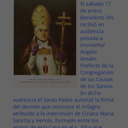
El sábado 17
de enero
Benedicto XVI,
recibió en
audiencia
privada a
monseñor
Angelo
Amato,
Prefecto de la
Congregación
de las Causas
de los Santos.
En dicha
audiencia el Santo Padre autorizó la firma
del decreto que reconoce el milagro
atribuido a la intercesión de Ciriaco María
Sancha y Hervás, formado entre los
muros de esta Casa en el s. XIX y que