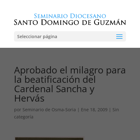
Seleccionar página
Aprobado el milagro para
la beatificación del
Cardenal Sancha y
Hervás
por
Seminario de Osma-Soria
|
Ene 18, 2009
|
Sin
categoría