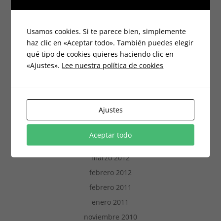
v
a
e
v
marzo 2017
n
e
t
n
noviembre 2016
a
t
Usamos cookies. Si te parece bien, simplemente
n
a
a
n
septiembre 2016
haz clic en «Aceptar todo». También puedes elegir
n
a
u
n
qué tipo de cookies quieres haciendo clic en
mayo 2016
e
u
v
e
«Ajustes».
Lee nuestra política de cookies
a
v
marzo 2016
)
a
)
febrero 2016
diciembre 2015
Ajustes
noviembre 2015
octubre 2015
Aceptar todo
septiembre 2013
marzo 2012
febrero 2012
febrero 2011
enero 2011
noviembre 2010