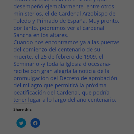
desempeñó ejemplarmente, entre otros
ministerios, el de Cardenal Arzobispo de
Toledo y Primado de España. Muy pronto,
por tanto, podremos ver al cardenal
Sancha en los altares.
Cuando nos encontramos ya a las puertas
del comienzo del centenario de su
muerte, el 25 de febrero de 1909, el
Seminario -y toda la Iglesia diocesana-
recibe con gran alegría la noticia de la
promulgación del Decreto de aprobación
del milagro que permitirá la próxima
beatificación del Cardenal, que podría
tener lugar a lo largo del año centenario.
Share this:
H
H
a
a
z
z
c
c