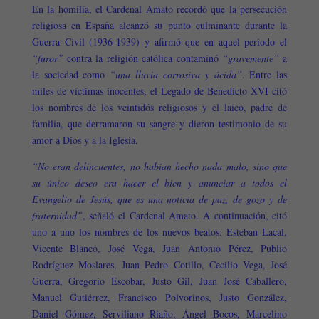
En la homilía, el Cardenal Amato recordó que la persecución
religiosa en España alcanzó su punto culminante durante la
Guerra Civil (1936-1939) y afirmó que en aquel periodo el
“furor”
contra la religión católica contaminó
“gravemente”
a
la sociedad como
“una lluvia corrosiva y ácida”
. Entre las
miles de víctimas inocentes, el Legado de Benedicto XVI citó
los nombres de los veintidós religiosos y el laico, padre de
familia, que derramaron su sangre y dieron testimonio de su
amor a Dios y a la Iglesia.
“No eran delincuentes, no habían hecho nada malo, sino que
su único deseo era hacer el bien y anunciar a todos el
Evangelio de Jesús, que es una noticia de paz, de gozo y de
fraternidad”
, señaló el Cardenal Amato. A continuación, citó
uno a uno los nombres de los nuevos beatos: Esteban Lacal,
Vicente Blanco, José Vega, Juan Antonio Pérez, Publio
Rodríguez Moslares, Juan Pedro Cotillo, Cecilio Vega, José
Guerra, Gregorio Escobar, Justo Gil, Juan José Caballero,
Manuel Gutiérrez, Francisco Polvorinos, Justo González,
Daniel Gómez, Serviliano Riaño, Ángel Bocos, Marcelino