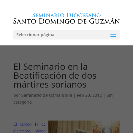
Seleccionar página
El Seminario en la
Beatificación de dos
mártires sorianos
por
Seminario de Osma-Soria
|
Feb 20, 2012
|
Sin
categoría
El sábado 17 de
diciembre, desde