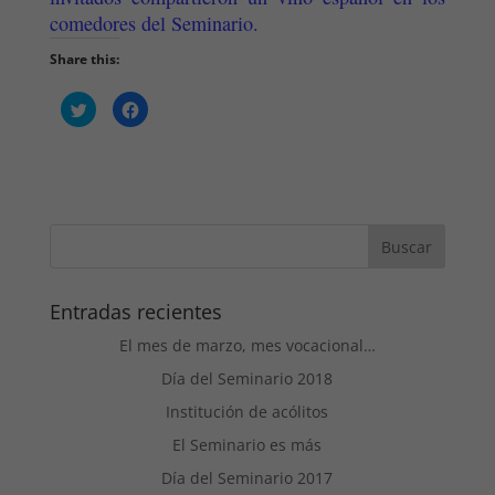
comedores del Seminario.
Share this:
H
H
a
a
z
z
c
c
l
l
i
i
c
c
p
p
a
a
r
r
a
a
c
c
o
o
m
m
p
p
a
a
Entradas recientes
r
r
t
t
i
El mes de marzo, mes vocacional…
i
r
r
e
e
Día del Seminario 2018
n
n
T
F
w
a
Institución de acólitos
i
c
t
e
El Seminario es más
t
b
e
o
r
o
Día del Seminario 2017
(
k