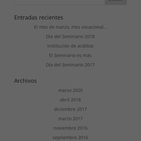
c
c
o
o
m
m
p
p
a
a
Entradas recientes
r
r
t
t
i
El mes de marzo, mes vocacional…
i
r
r
e
e
Día del Seminario 2018
n
n
T
F
w
a
Institución de acólitos
i
c
t
e
El Seminario es más
t
b
e
o
r
o
Día del Seminario 2017
(
k
S
(
e
S
Archivos
a
e
b
a
r
b
marzo 2020
e
r
e
e
n
e
abril 2018
u
n
n
u
diciembre 2017
a
n
v
a
e
v
marzo 2017
n
e
t
n
noviembre 2016
a
t
n
a
a
n
septiembre 2016
n
a