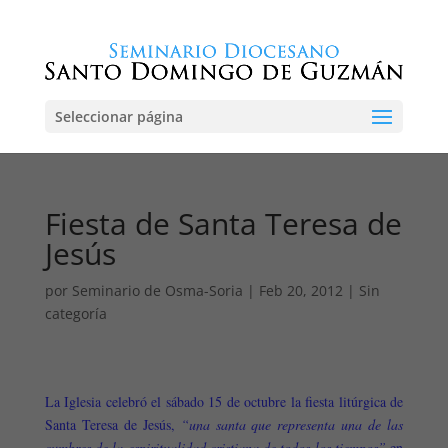
Seleccionar página
Fiesta de Santa Teresa de
Jesús
por
Seminario de Osma-Soria
|
Feb 20, 2012
|
Sin
categoría
La Iglesia celebró el sábado 15 de octubre la fiesta litúrgica de
Santa Teresa de Jesús,
“una santa que representa una de las
cumbres de la espiritualidad cristiana de todos los tiempos”
en