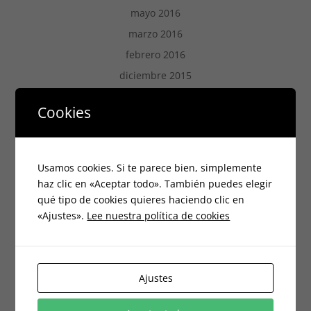
u
n
mayo 2016
e
u
v
e
a
v
marzo 2016
)
a
)
febrero 2016
diciembre 2015
noviembre 2015
Cookies
octubre 2015
septiembre 2013
marzo 2012
Usamos cookies. Si te parece bien, simplemente
febrero 2012
haz clic en «Aceptar todo». También puedes elegir
qué tipo de cookies quieres haciendo clic en
febrero 2011
«Ajustes».
Lee nuestra política de cookies
enero 2011
noviembre 2010
mayo 2010
Ajustes
febrero 2010
enero 2010