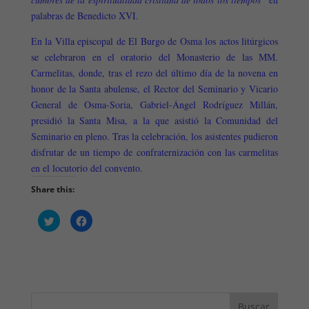
palabras de Benedicto XVI.
En la Villa episcopal de El Burgo de Osma los actos litúrgicos
se celebraron en el oratorio del Monasterio de las MM.
Carmelitas, donde, tras el rezo del último día de la novena en
honor de la Santa abulense, el Rector del Seminario y Vicario
General de Osma-Soria, Gabriel-Ángel Rodríguez Millán,
presidió la Santa Misa, a la que asistió la Comunidad del
Seminario en pleno. Tras la celebración, los asistentes pudieron
disfrutar de un tiempo de confraternización con las carmelitas
en el locutorio del convento.
Share this:
H
H
a
a
z
z
c
c
l
l
i
i
c
c
p
p
a
a
r
r
a
a