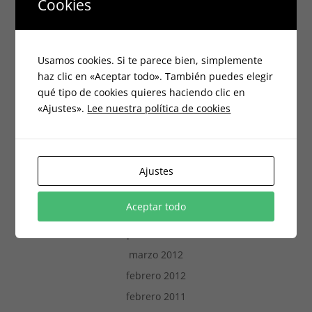
Cookies
n
e
abril 2018
u
n
n
u
diciembre 2017
a
n
v
a
e
v
marzo 2017
n
e
Usamos cookies. Si te parece bien, simplemente
t
n
noviembre 2016
a
t
haz clic en «Aceptar todo». También puedes elegir
n
a
a
n
septiembre 2016
qué tipo de cookies quieres haciendo clic en
n
a
u
n
«Ajustes».
Lee nuestra política de cookies
mayo 2016
e
u
v
e
a
v
marzo 2016
)
a
)
febrero 2016
Ajustes
diciembre 2015
noviembre 2015
Aceptar todo
octubre 2015
septiembre 2013
marzo 2012
febrero 2012
febrero 2011